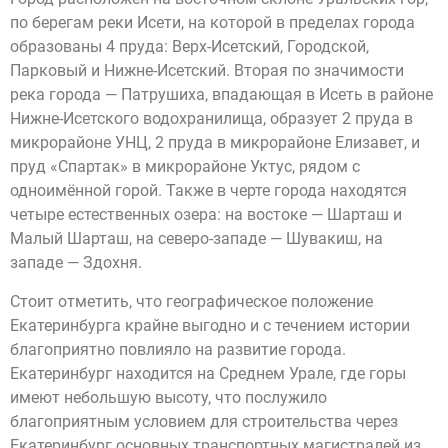
по берегам реки Исети, на которой в пределах города
образованы 4 пруда: Верх-Исетский, Городской,
Парковый и Нижне-Исетский. Вторая по значимости
река города — Патрушиха, впадающая в Исеть в районе
Нижне-Исетского водохранилища, образует 2 пруда в
микрорайоне УНЦ, 2 пруда в микрорайоне Елизавет, и
пруд «Спартак» в микрорайоне Уктус, рядом с
одноимённой горой. Также в черте города находятся
четыре естественных озера: на востоке — Шарташ и
Малый Шарташ, на северо-западе — Шувакиш, на
западе — Здохня.
Стоит отметить, что географическое положение
Екатеринбурга крайне выгодно и с течением истории
благоприятно повлияло на развитие города.
Екатеринбург находится на Среднем Урале, где горы
имеют небольшую высоту, что послужило
благоприятным условием для строительства через
Екатеринбург основных транспортных магистралей из