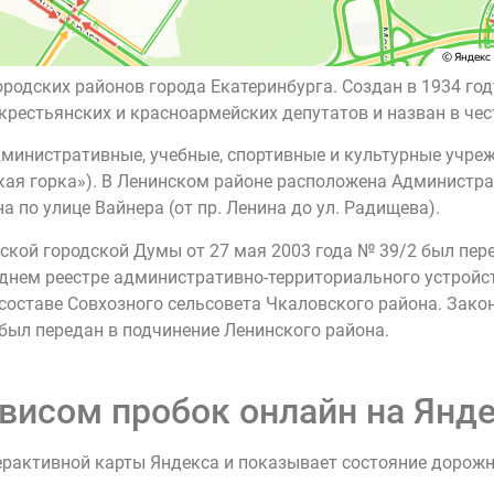
ородских районов города Екатеринбурга. Создан в 1934 г
 крестьянских и красноармейских депутатов и назван в че
министративные, учебные, спортивные и культурные учре
я горка»). В Ленинском районе расположена Администраци
 по улице Вайнера (от пр. Ленина до ул. Радищева).
кой городской Думы от 27 мая 2003 года № 39/2 был пере
еднем реестре административно-территориального устройст
 составе Совхозного сельсовета Чкаловского района. Зако
 был передан в подчинение Ленинского района.
висом пробок онлайн на Янде
ерактивной карты Яндекса и показывает состояние дорож