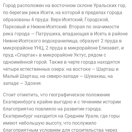
Город расположен на восточном склоне Уральских гор,
по берегам реки Исети, на которой в пределах города
образованы 4 пруда: Верх-Исетский, Городской,
Парковый и Нижне-Исетский. Вторая по значимости
река города — Патрушиха, впадающая в Исеть в районе
Нижне-Исетского водохранилища, образует 2 пруда в
микрорайоне УНЦ, 2 пруда в микрорайоне Елизавет, и
пруд «Спартак» в микрорайоне Уктус, рядом с
одноимённой горой. Также в черте города находятся
четыре естественных озера: на востоке — Шарташ и
Малый Шарташ, на северо-западе — Шувакиш, на
западе — Здохня.
Стоит отметить, что географическое положение
Екатеринбурга крайне выгодно и с течением истории
благоприятно повлияло на развитие города.
Екатеринбург находится на Среднем Урале, где горы
имеют небольшую высоту, что послужило
благоприятным условием для строительства через