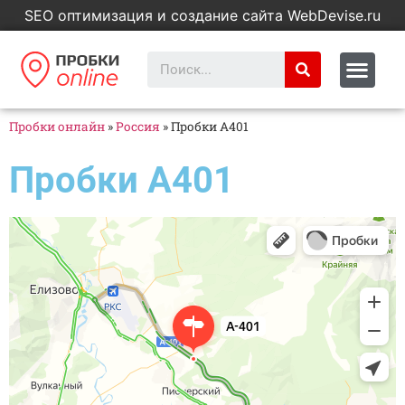
SEO оптимизация и создание сайта WebDevise.ru
Пробки онлайн
»
Россия
»
Пробки А401
Пробки А401
Петропавловск‑Камчатский
А-401 — Яндекс Карты