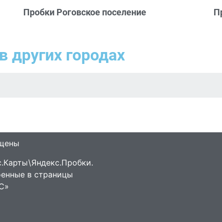
Пробки Роговское поселение
П
в других городах
ищены
.Карты\Яндекс.Пробки.
оенные в страницы
С»