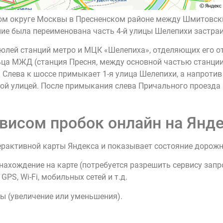
ьном округе Москвы в Пресненском районе между Шмитовс
вание была переименована часть 4-й улицы Шелепихи застра
юлей станций метро и МЦК «Шелепиха», отделяющих его от
а МЖД (станция Пресня, между основной частью станции 
. Слева к шоссе примыкает 1-я улица Шелепихи, а напрот
ной улицей. После примыкания слева Причального проезда 
висом пробок онлайн на Янде
ерактивной карты Яндекса и показывает состояние дорож
нахождение на карте (потребуется разрешить сервису зап
PS, Wi-Fi, мобильных сетей и т.д.
ы (увеличение или уменьшения).