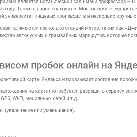
района является Ботанический сад имени профессора Н.В.
45 году. Также в районе находятся Московский государст
ый университет пищевых производств и несколько крупных
азвита: имеются несколько станций метро, таких как «Дми
жество автобусных и трамвайных маршрутов, которые поз
висом пробок онлайн на Янде
ерактивной карты Яндекса и показывает состояние дорож
нахождение на карте (потребуется разрешить сервису зап
PS, Wi-Fi, мобильных сетей и т.д.
ы (увеличение или уменьшения).
 карты.