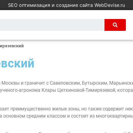
SEO оптимизация и создание сайта WebDevise.ru
ирязевский
евский
 Москвы и граничит с Савеловским, Бутырским, Марьинск
о ученого-агронома Клары Цеткиновой-Тимирязевой, котора
вает преимущественно жилые зоны, но также содержит н
в основном средним классом и состоит из многоквартирны