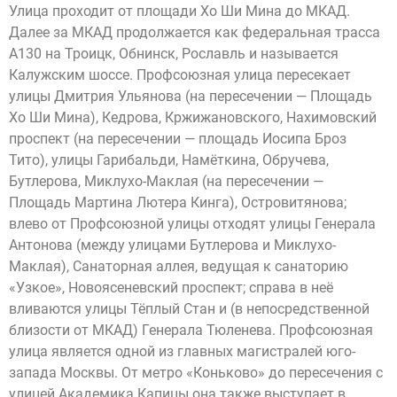
Улица проходит от площади Хо Ши Мина до МКАД.
Далее за МКАД продолжается как федеральная трасса
А130 на Троицк, Обнинск, Рославль и называется
Калужским шоссе. Профсоюзная улица пересекает
улицы Дмитрия Ульянова (на пересечении — Площадь
Хо Ши Мина), Кедрова, Кржижановского, Нахимовский
проспект (на пересечении — площадь Иосипа Броз
Тито), улицы Гарибальди, Намёткина, Обручева,
Бутлерова, Миклухо-Маклая (на пересечении —
Площадь Мартина Лютера Кинга), Островитянова;
влево от Профсоюзной улицы отходят улицы Генерала
Антонова (между улицами Бутлерова и Миклухо-
Маклая), Санаторная аллея, ведущая к санаторию
«Узкое», Новоясеневский проспект; справа в неё
вливаются улицы Тёплый Стан и (в непосредственной
близости от МКАД) Генерала Тюленева. Профсоюзная
улица является одной из главных магистралей юго-
запада Москвы. От метро «Коньково» до пересечения с
улицей Академика Капицы она также выступает в