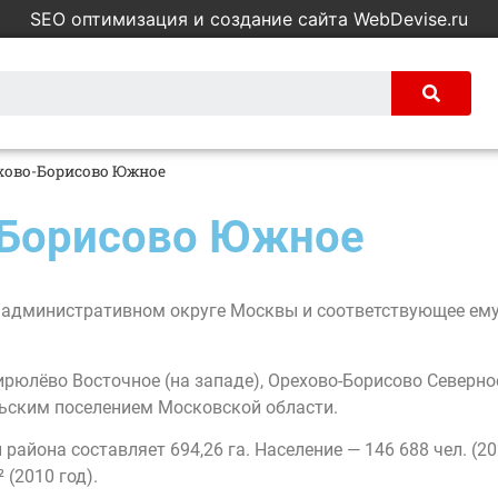
SEO оптимизация и создание сайта WebDevise.ru
хово-Борисово Южное
-Борисово Южное
административном округе Москвы и соответствующее ему
юлёво Восточное (на западе), Орехово-Борисово Северное 
льским поселением Московской области.
айона составляет 694,26 га. Население — 146 688 чел. (20
 (2010 год).