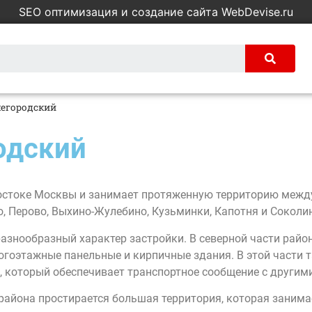
SEO оптимизация и создание сайта WebDevise.ru
егородский
одский
остоке Москвы и занимает протяженную территорию между
, Перово, Выхино-Жулебино, Кузьминки, Капотня и Соколин
азнообразный характер застройки. В северной части рай
гоэтажные панельные и кирпичные здания. В этой части 
 который обеспечивает транспортное сообщение с другими
 района простирается большая территория, которая зани