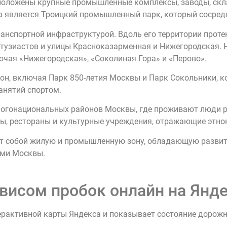
положены крупные промышленные комплексы, заводы, скл
является Троицкий промышленный парк, который сосредо
анспортной инфраструктурой. Вдоль его территории протек
нтузиастов и улицы Красноказарменная и Нижегородская. 
ючая «Нижегородская», «Соколиная Гора» и «Перово».
 зон, включая Парк 850-летия Москвы и Парк Сокольники,
анятий спортом.
ногонациональных районов Москвы, где проживают люди р
, рестораны и культурные учреждения, отражающие этнок
ет собой жилую и промышленную зону, обладающую разви
ями Москвы.
висом пробок онлайн на Янде
ерактивной карты Яндекса и показывает состояние дорож