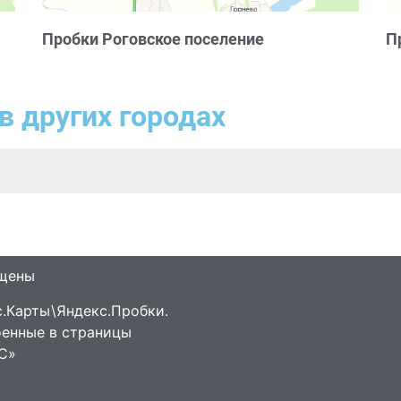
Пробки Роговское поселение
П
в других городах
ищены
.Карты\Яндекс.Пробки.
оенные в страницы
С»