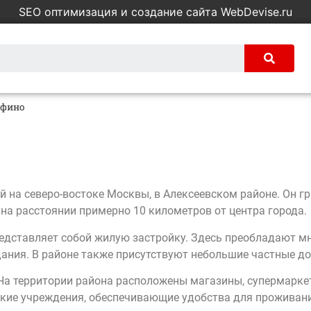
SEO оптимизация и создание сайта WebDevise.ru
рфино
 на северо-востоке Москвы, в Алексеевском районе. Он г
на расстоянии примерно 10 километров от центра города.
едставляет собой жилую застройку. Здесь преобладают 
дания. В районе также присутствуют небольшие частные д
а территории района расположены магазины, супермаркеты
ские учреждения, обеспечивающие удобства для проживани