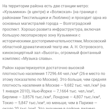
На территории района есть две станции метро:
«Кузьминки» (в центре) и «Волжская» (на границе с
районами Текстильщики и Люблино) и проходит одна из
основных магистралей города — Волгоградский
проспект. Хорошо развита инфраструктура, включая
большую лесопарковую зону Кузьминки с
историческими достопримечательностями, Московский
областной драматический театр им. А. Н. Островского,
киноконцертный зал «Высота», огромный фонтанный
комплекс «Музыка славы».
Район характеризуется достаточно высокой
плотностью населения 17296.44 чел./км² (26-е место по
этому показателю по Москве). Это больше, чем средняя
плотность населения в Москве — 9,682 тыс. чел./км² (на
1 января 2010), Нью-Йорке — 7,1664 тыс. чел./км²,
Берлине — 3,8576 тыс./км², Лондоне — 4,807 тыс./км²,
Токио — 5,847 тыс./км², но меньше, чем в Париже —
около 20 тыс./км². Это значение в районе, видимо,