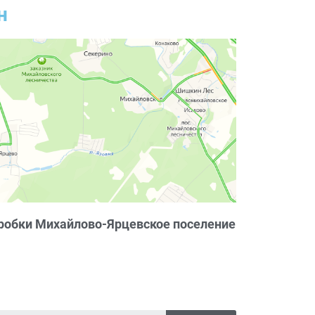
н
робки Михайлово-Ярцевское поселение