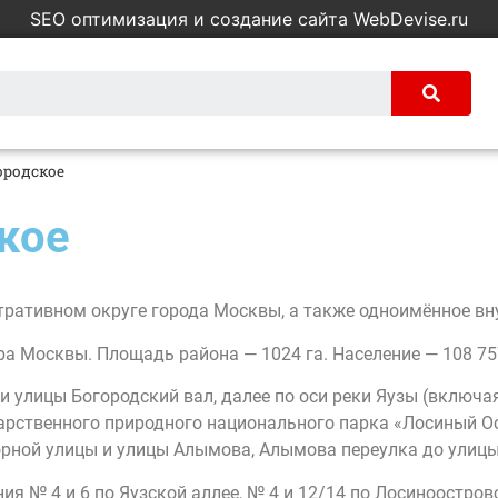
SEO оптимизация и создание сайта WebDevise.ru
ородское
кое
тративном округе города Москвы, а также одноимённое в
ра Москвы. Площадь района — 1024 га. Население — 108 757
си улицы Богородский вал, далее по оси реки Яузы (включ
арственного природного национального парка «Лосиный О
рной улицы и улицы Алымова, Алымова переулка до улицы
я № 4 и 6 по Яузской аллее, № 4 и 12/14 по Лосиноостровс