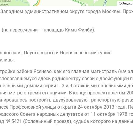
го-Западном административном округе города Москвы. Про
 (на пересечении — площадь Кима Филби).
ьнюсская, Паустовского и Новоясеневский тупик
улицы.
тройке района Ясенево, как его главная магистраль (нача
сполагавшемуся здесь радиоцентру связи с дрейфующей по
ельными домами серии П-3 и 9-этажными панельными дом
ия метро с тремя станциями. В конце проспекта летом 20
планировалось построить двухуровневую транспортную разв
трассе Профсоюзной улицы открыта 24 октября 2013 года. 
одского Совета народных депутатов от 11 октября 1978 г
 № 5421 (Соловьиный проезд), судьба которого на данны