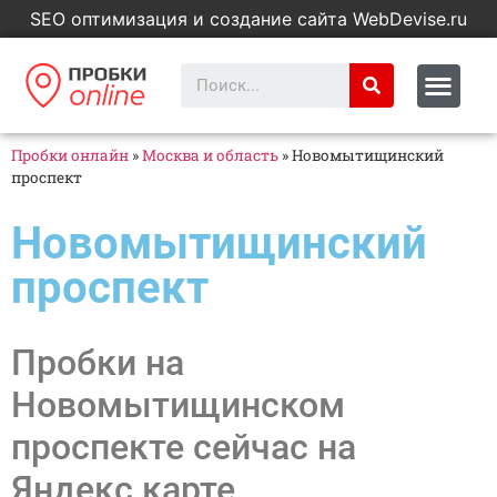
SEO оптимизация и создание сайта WebDevise.ru
Пробки онлайн
»
Москва и область
»
Новомытищинский
проспект
Новомытищинский
проспект
Пробки на
Новомытищинском
проспекте сейчас на
Яндекс карте