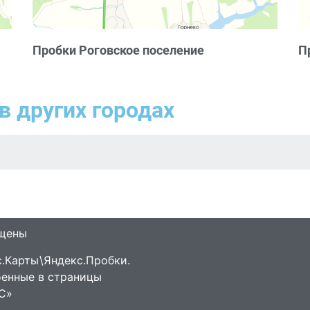
Пробки Роговское поселение
П
в других городах
ищены
.Карты\Яндекс.Пробки.
оенные в страницы
С»