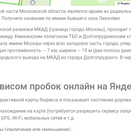
ой части Московской области, является одним из радиаль
 Получило название по имени бывшего села Лихачёво.
нской развязки МКАД (граница города Москвы), проходит 
 между Химкинским полигоном ТБО и Долгопрудненским к
алу имени Москвы через всю западную часть города, упир
я протяжённость — 7 км, ширина — 15 м (две полосы дви
ородского выезда на МКАД из города Долгопрудного. В черт
висом пробок онлайн на Янде
ерактивной карты Яндекса и показывает состояние дорож
нахождение на карте (потребуется разрешить сервису зап
PS, Wi-Fi, мобильных сетей и т.д.
ы (увеличение или уменьшения).