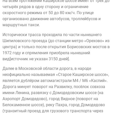
На всём протяжении Каширское шоссе имеет от трёх до
четырёх рядов в одну сторону и ограничение
скоростного режима от 50 до 80 км/ч. По улице
организовано движение автобусов, троллейбусов и
маршрутных такси.
Исторически трасса проходила по части нынешнего
Шипиловского проезда (до станции метро «Орехово» из
центра) и только после открытия Борисовских мостов в
1972 году и спрямления приобрела нынешний
вид[источник не указан 3150 дней].
Далее в Московской области дорога, в народе
неофициально называемая «Старое Каширское шоссе»,
является дублёром автомагистрали М4 / M6 «Каспий».
Дорога минует поворот на Развилку, посёлок совхоза
имени Ленина, развязку с Домодедовским шоссе (на
Аэропорт Домодедово), город Видное (поворот на
Белокаменное шоссе), реку Пахра, город Домодедово
(транзитный проезд для грузового транспорта через