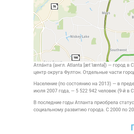
Атла́нта (англ. Atlanta [ætˈlæntə]) — гор
центр округа Фултон. Отдельные части горо
Население (по состоянию на 2013) — в преде
июля 2007 года, — 5 522 942 человек (9-й в 
В последние годы Атланта приобрела стату
социальному развитию города. С 2000 по 2