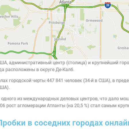
од в США, административный центр (столица) и крупнейший 
да расположены в округе Де-Калб.
лах городской черты 447 841 человек (34-й в США), в пред
США).
с одного из международных деловых центров, что дало м
006 рост агломерации Атланты (на 20,5 %) стал самым кру
Пробки в соседних городах онлай