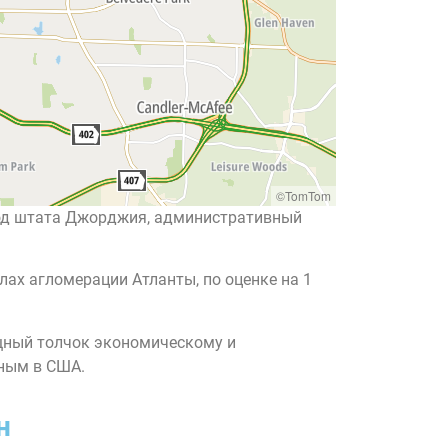
©TomTom
город штата Джорджия, административный
елах агломерации Атланты, по оценке на 1
ощный толчок экономическому и
пным в США.
н