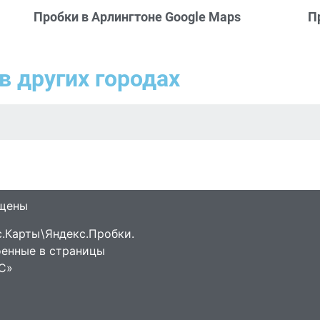
Пробки в Арлингтоне Google Maps
П
в других городах
ищены
.Карты\Яндекс.Пробки.
оенные в страницы
С»