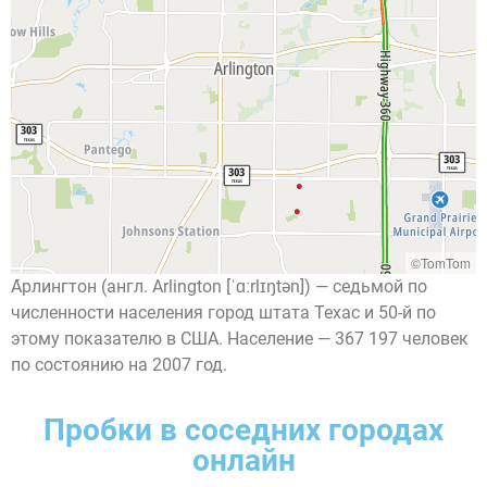
©TomTom
А́рлингтон (англ. Arlington [ˈɑːrlɪŋtən]) — седьмой по
численности населения город штата Техас и 50-й по
этому показателю в США. Население — 367 197 человек
по состоянию на 2007 год.
Пробки в соседних городах
онлайн