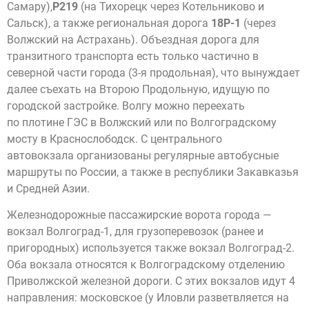
Самару),
Р219
(на Тихорецк через Котельниково и
Сальск), а также региональная дорога
18Р-1
(через
Волжский на Астрахань). Объездная дорога для
транзитного транспорта есть только частично в
северной части города (3-я продольная), что вынуждает
далее съехать на Второю Продольную, идущую по
городской застройке. Волгу можно переехать
по плотине ГЭС в Волжский или по Волгоградскому
мосту в Краснослободск. С центрального
автовокзала организованы регулярные автобусные
маршруты по России, а также в республики Закавказья
и Средней Азии.
Железнодорожные пассажирские ворота города —
вокзал Волгоград-1, для грузоперевозок (ранее и
пригородных) используется также вокзал Волгоград-2.
Оба вокзала относятся к Волгоградскому отделению
Приволжской железной дороги. С этих вокзалов идут 4
направления: московское (у Иловли разветвляется на