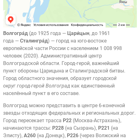
Волгогра́д
(до 1925 года —
Цари́цын
, до 1961
года —
Сталингра́д
) — город на юго-востоке
европейской части России с населением 1 008 998
человек (2020). Административный центр
Волгоградской области. Город-герой, важнейший
пункт обороны
Царицына и Сталинградской битвы.
Город областного значения, образует
городской
округ город-герой Волгоград
как единственный
населённый пункт в его составе.
Волгоград можно представить в центре 6-конечной
звезды отходящих федеральных и региональных дорог.
Город пересекает трасса
Р22
(Москва-Астрахань),
начинаются трассы:
Р228
(на Сызрань),
Р221
(на
Элисту),
А260
(на Донецк),
Р226
(через Волжский на