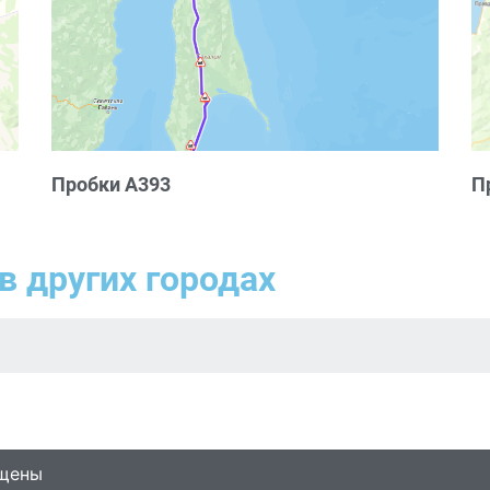
Пробки А393
П
в других городах
ищены