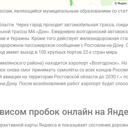
 России, являющийся муниципальным образованием со стат
бласти. Через город проходит автомобильная трасса, соед
ьной трассы М4 «Дон». Ежедневно волгодонский автовокза
сии и Украины. Кроме того действует железнодорожная ст
одорожное пассажирское сообщение с Ростовом-на-Дону. С
од имеет выход в 100 крупных портов 22-х стран мира.
Цимлянского района) находится аэропорт «Волгодонск». Но 
ск снова смог принимать самолёты со всех концов России[
 авиации на территории Ростовской области до 2030 г.» по
на-Дону. После возобновления работ аэропорт будет спос
висом пробок онлайн на Янде
ерактивной карты Яндекса и показывает состояние дорож