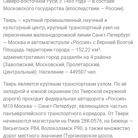
Северо-Восточной Руси; с 1485 года — в составе
Московского государства (впоследствии — России).
Тверь — крупный промышленный, научный и
культурный центр, крупный транспортный узел на
пересечении железнодорожной линии Санкт-Петербург
— Москва и автомагистрали «Россия» с Верхней Волгой.
Площадь территории города — 152,22 км²,
административно город разделён на 4 района
(Заволжский, Московский, Пролетарский,
Центральный). Население — 449507 чел.
Тверь является крупным транспортным узлом. По её
западной и южной окраинам (по Тверской окружной
дороге) проходит федеральная автодорога «Россия»
М10 Москва — Санкт-Петербург, являющаяся частью
панъевропейского транспортного коридора. От Твери
начинаются магистрали на Ржев 28К-0576, на Бежецк —
Весьегонск Р84, Волоколамск Р90, а также множество
дорог местного значения (Тургиновское шоссе,