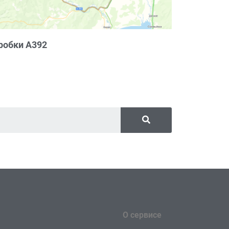
робки А392
О сервисе