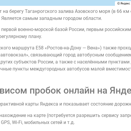
рт на берегу Таганрогского залива Азовского моря (в 66 км
». Является самым западным городом области.
тал первой военно-морской базой России, первым российск
регулярному плану.
кого маршрута Е58 «Ростов-на-Дону — Вена») также проход
навтовокзал», связывающий город автобусным сообщение
ругих субъектов России, а также с населёнными пунктами 
очные пункты междугородных автобусов малой вместимости
висом пробок онлайн на Янде
ерактивной карты Яндекса и показывает состояние дорож
нахождение на карте (потребуется разрешить сервису зап
PS, Wi-Fi, мобильных сетей и т.д.