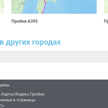
Пробки А393
П
в других городах
ищены
.Карты\Яндекс.Пробки.
оенные в страницы
С»