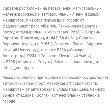
Саратов расположен на пересечении магистральных
железнодорожных и автомобильных линий, водных
маршрутов. Имеются подъезды к городу от
федеральных трасс
М5
и
М6
. Также через Саратов
проходят федеральные магистрали
Р228
(«Сызрань—
Саратов—Волгоград»),
А144
E 38
AH61
(«Саратов—
Воронеж—Курск») и
Р158
(«Саратов—Пенза—Саранск—
Нижний Новгород»), а также
Р226
(«Самара—
Волгоград»),
Р234
(«Саратов—Песчаный Умёт»)
и
Р208
(«Саратов—Сокур»). Вблизи города проходит
объездная дорога.
Междугородние и пригородные перевозки осуществляет
автобусный транспорт. Автобусы отправляются по
маршрутам от автовокзала, улицы Радищева, Сенного
рынка, стадиона «Волга» и от нескольких стоянок в
городе