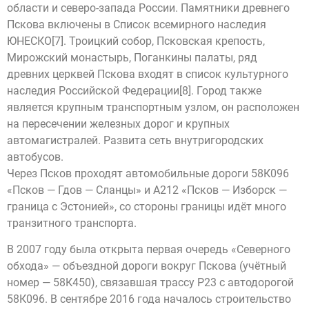
области и северо-запада России. Памятники древнего
Пскова включены в Список всемирного наследия
ЮНЕСКО[7]. Троицкий собор, Псковская крепость,
Мирожский монастырь, Поганкины палаты, ряд
древних церквей Пскова входят в список культурного
наследия Российской Федерации[8]. Город также
является крупным транспортным узлом, он расположен
на пересечении железных дорог и крупных
автомагистралей. Развита сеть внутригородских
автобусов.
Через Псков проходят автомобильные дороги 58К096
«Псков — Гдов — Сланцы» и А212 «Псков — Изборск —
граница с Эстонией», со стороны границы идёт много
транзитного транспорта.
В 2007 году была открыта первая очередь «Северного
обхода» — объездной дороги вокруг Пскова (учётный
номер — 58К450), связавшая трассу Р23 с автодорогой
58К096. В сентябре 2016 года началось строительство