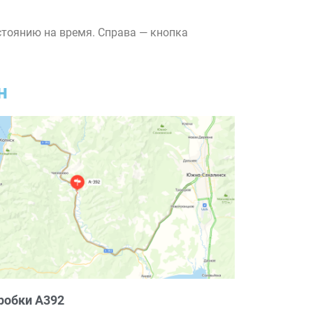
стоянию на время. Справа — кнопка
н
робки А392