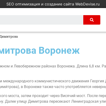
SEO оптимизация и создание сайта WebDevise.ru
 Димитрова
имитрова Воронеж
жном и Левобережном районах Воронежа. Длина 6,8 км. Р
о и международного коммунистического движения Георгия 
Дими́трова), в Воронеже также часто употребляется невер
ого моста, затем проходит через Висячий мост. После пе
ну. Далее улицу Димитрова пересекают Ленинградская ули