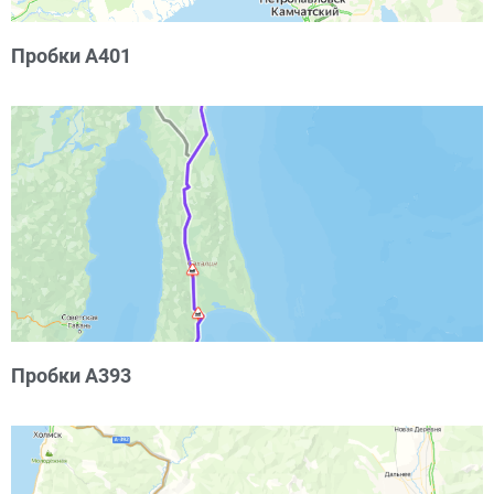
Пробки А401
Пробки А393