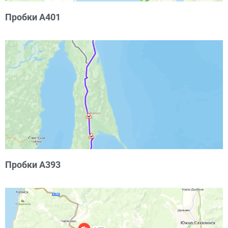
Пробки А401
Пробки А393