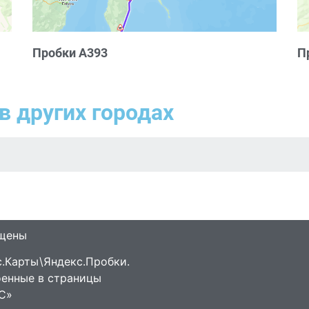
Пробки А393
П
в других городах
ищены
.Карты\Яндекс.Пробки.
оенные в страницы
С»