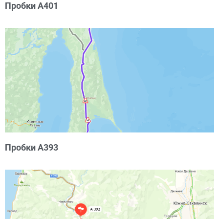
Пробки А401
Пробки А393