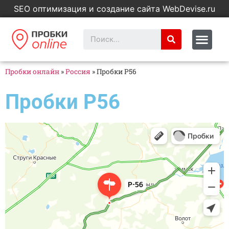
SEO оптимизация и создание сайта WebDevise.ru
Пробки онлайн
»
Россия
»
Пробки Р56
Пробки Р56
Яндекс Карты
деревня Лобок: как доехать на автомобиле, общественным транспортом
или пешком – Яндекс Карты