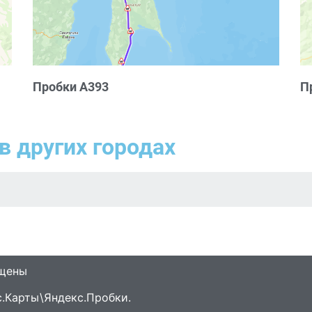
Пробки А393
П
в других городах
ищены
.Карты\Яндекс.Пробки.