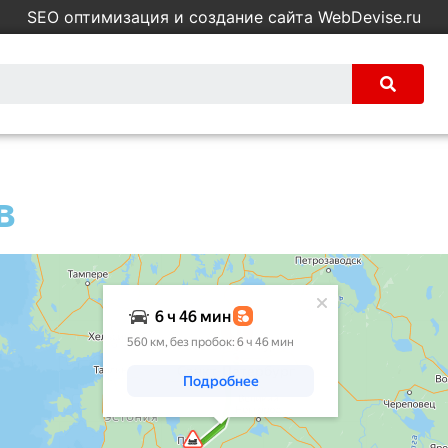
SEO оптимизация и создание сайта WebDevise.ru
в