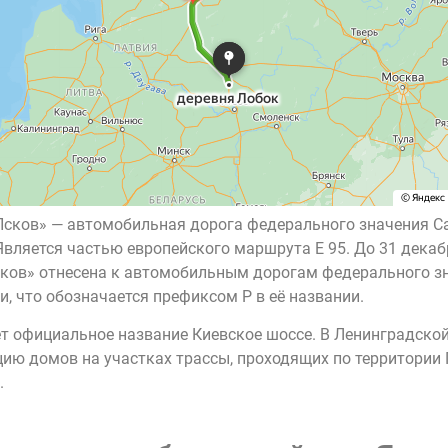
Псков» — автомобильная дорога федерального значения С
Является частью европейского маршрута E 95. До 31 дека
сков» отнесена к автомобильным дорогам федерального 
, что обозначается префиксом Р в её названии.
ет официальное название Киевское шоссе. В Ленинградской
цию домов на участках трассы, проходящих по территории
.