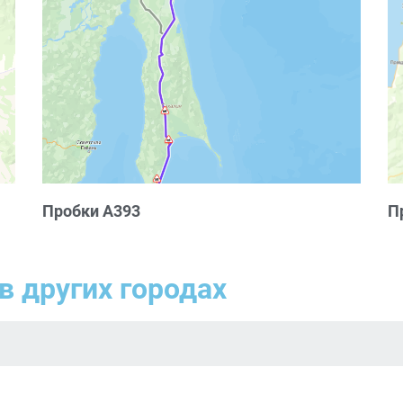
Пробки А393
П
в других городах