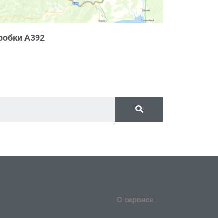
робки А392
О сервисе