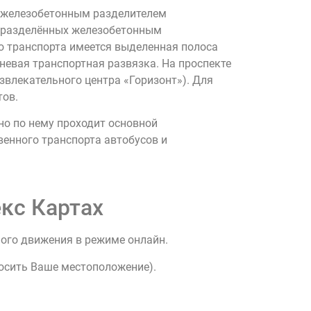
х железобетонным разделителем
, разделённых железобетонным
о транспорта имеется выделенная полоса
невая транспортная развязка. На проспекте
звлекательного центра «Горизонт»). Для
тов.
но по нему проходит основной
венного транспорта автобусов и
кс Картах
ного движения в режиме онлайн.
росить Ваше местоположение).