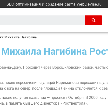
SEO оптимизация и создание сайта WebDevise.ru
ект Михаила Нагибина
 Михаила Нагибина Рос
ове-на-Дону. Проходит через Ворошиловский район, частью
ва, после пересечения с улицей Нариманова переходит в ул
а с юга на север, после площади Ленина отклоняется к сев
 после получил название — проспект Октября. В 2000 году
на, в память бывшего директора «Роствертола».