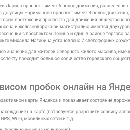
цей Ларина проспект имеет 6 полос движения, разделённы
на до улицы Нариманова проспект имеет 8 полос движения
На всём протяжении проспекта для движения общественног
Нансена и железнодорожной магистралью имеется двухуров
ресечении с проспектом Ленина и один в районе торгово-ра
екте Михаила Нагибина установлено 7 светофорных объек
е значение для жителей Северного жилого массива, имен
проспекту проходит большое количество городского общест
висом пробок онлайн на Янде
ерактивной карты Яндекса и показывает состояние дорож
нахождение на карте (потребуется разрешить сервису зап
PS, Wi-Fi, мобильных сетей и т.д.
ы (увеличение или уменьшения).