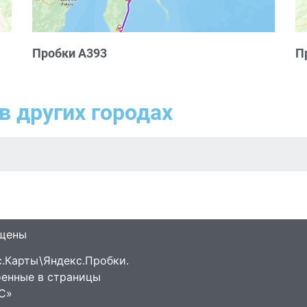
Пробки А393
П
в других городах
ищены
.Карты\Яндекс.Пробки.
оенные в страницы
С»