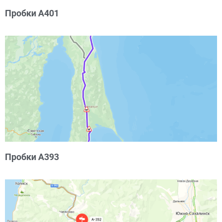
Пробки А401
Пробки А393