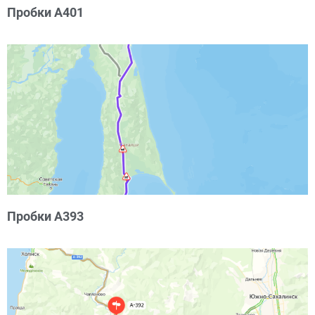
Пробки А401
Пробки А393