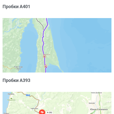
Пробки А401
Пробки А393