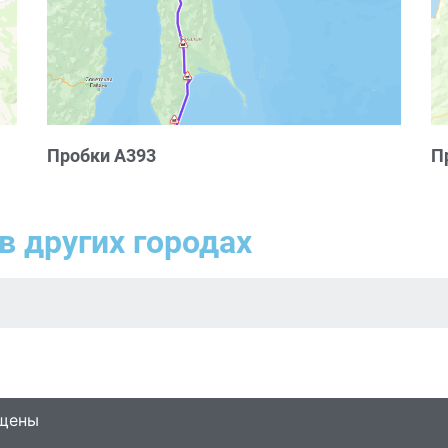
Пробки А393
П
в других городах
ищены