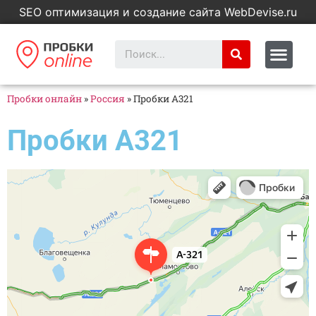
SEO оптимизация и создание сайта WebDevise.ru
Пробки онлайн
»
Россия
»
Пробки А321
Пробки А321
Яндекс Карты
А-321 — Яндекс Карты