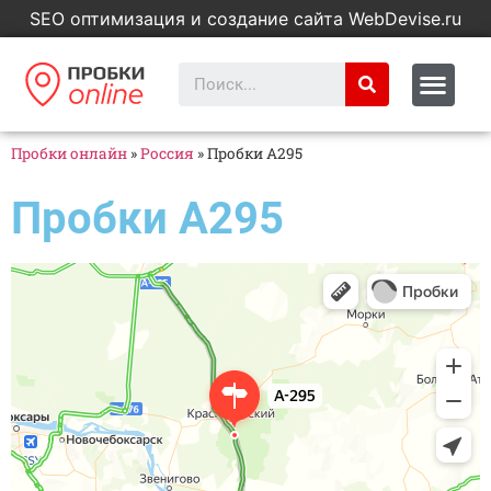
SEO оптимизация и создание сайта WebDevise.ru
Пробки онлайн
»
Россия
»
Пробки А295
Пробки А295
Яндекс Карты
А-295 — Яндекс Карты