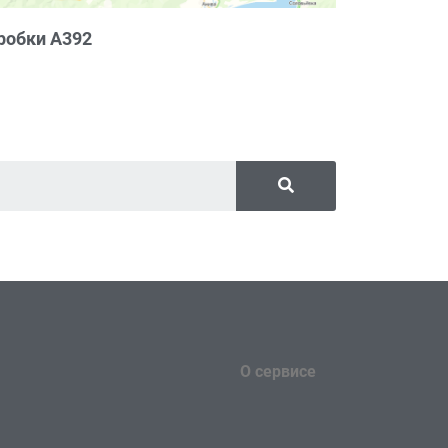
робки А392
О сервисе