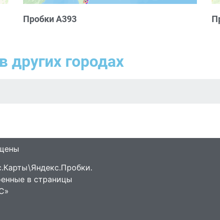
Пробки А393
П
в других городах
ищены
.Карты\Яндекс.Пробки.
оенные в страницы
С»