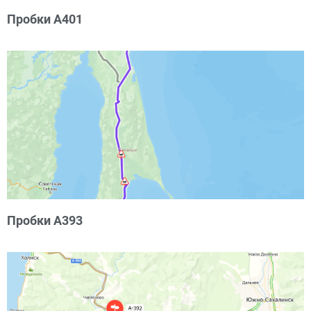
Пробки А401
Пробки А393