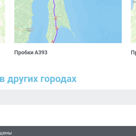
Пробки А393
П
в других городах
ищены