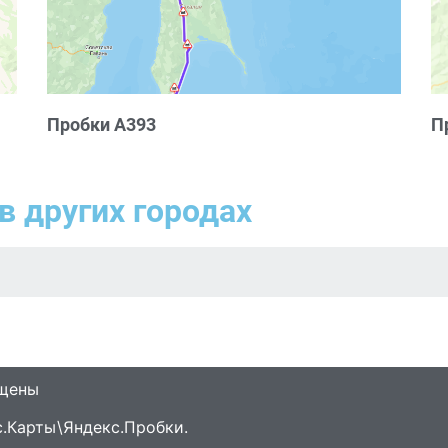
Пробки А393
П
в других городах
ищены
.Карты\Яндекс.Пробки.