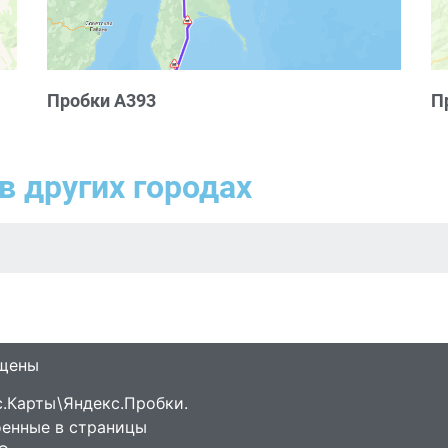
Пробки А393
П
в других городах
ищены
.Карты\Яндекс.Пробки.
оенные в страницы