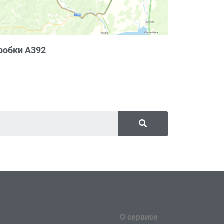
робки А392
О сервисе