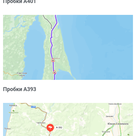
Пробки А401
Пробки А393