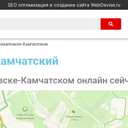
SEO оптимизация и создание сайта WebDevise.ru
ропавловске-Камчатском
Камчатский
вске-Камчатском онлайн сейч