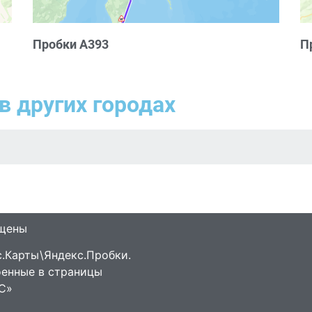
Пробки А393
П
в других городах
ищены
.Карты\Яндекс.Пробки.
оенные в страницы
С»