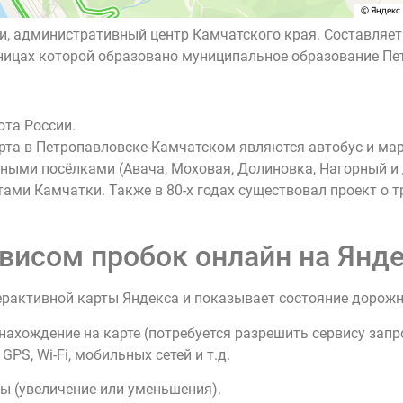
сии, административный центр Камчатского края. Составля
раницах которой образовано муниципальное образование Пе
та России.
та в Петропавловске-Камчатском являются автобус и мар
ными посёлками (Авача, Моховая, Долиновка, Нагорный и 
ми Камчатки. Также в 80-х годах существовал проект о 
висом пробок онлайн на Янде
ерактивной карты Яндекса и показывает состояние дорож
нахождение на карте (потребуется разрешить сервису зап
PS, Wi-Fi, мобильных сетей и т.д.
ы (увеличение или уменьшения).