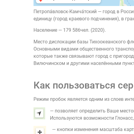
Петропа́вловск-Камча́тский — город в Рос
единицу (город краевого подчинения), в г
Население — 179 586чел. (2020).
Место дислокации базы Тихоокеанского фло
Основными видами общественного транспор
которые также связывают город с пригород
Вилючинском и другими населёнными пункта
Как пользоваться сер
Режим пробок является одним из слоев инт
— позволяет определить Ваше место
Используются возможности Глонасс, G
— кнопки изменения масштаба карт