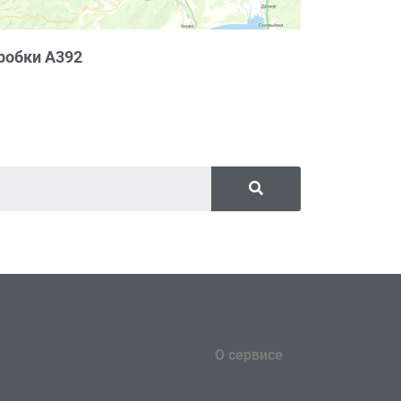
робки А392
О сервисе