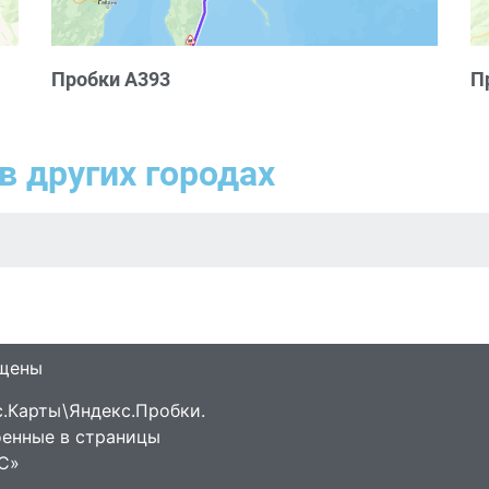
Пробки А393
П
в других городах
ищены
.Карты\Яндекс.Пробки.
оенные в страницы
С»