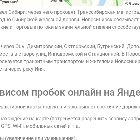
ел Сибири: через него проходят Транссибирская магистрал
адно-Сибирской железной дороги. Новосибирск связывает 
кие и торговые потоки в значительной степени способству
 через Обь: Димитровский, Октябрьский, Бугринский. Допо
 моста в створе улиц Ипподромской и Станционной. В Нов
ользуется транзитным транспортом и жителями Новосибирс
та через реку Иня.
висом пробок онлайн на Янде
ерактивной карты Яндекса и показывает состояние дорож
нахождение на карте (потребуется разрешить сервису зап
PS, Wi-Fi, мобильных сетей и т.д.
ы (увеличение или уменьшения).