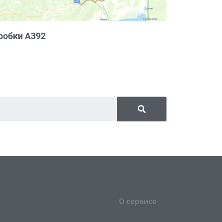
робки А392
О сервисе