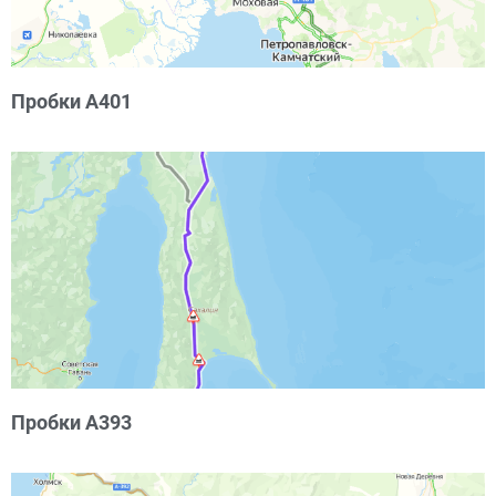
Пробки А401
Пробки А393