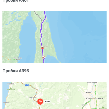
Пробки А401
Пробки А393