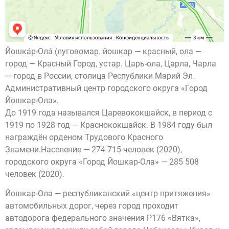
Йошка́р-Ола́ (луговомар. йошкар — красный, ола —
город — Красный Город, устар. Царь-ола, Царла, Чарла
— город в России, столица Республики Марий Эл.
Административный центр городского округа «Город
Йошкар-Ола».
До 1919 года назывался Царевококшайск, в период с
1919 по 1928 год — Краснококшайск. В 1984 году был
награждён орденом Трудового Красного
Знамени.Население — 274 715 человек (2020),
городского округа «Город Йошкар-Ола» — 285 508
человек (2020).
Йошкар-Ола — республиканский «центр притяжения»
автомобильных дорог, через город проходит
автодорога федерального значения Р176 «Вятка»,