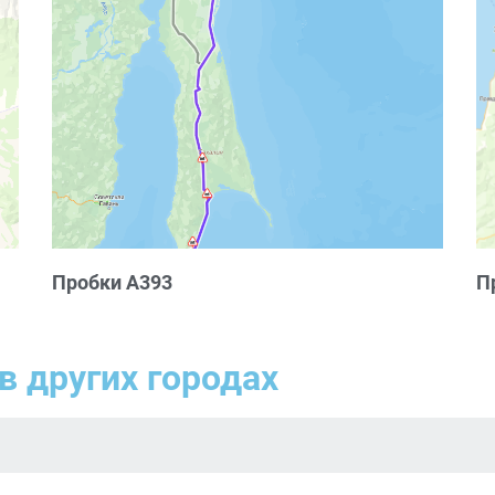
Пробки А393
П
в других городах