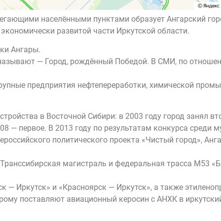
илегающими населёнными пунктами образует Ангарский гор
 экономически развитой части Иркутской области.
еки Ангары.
азывают — Город, рождённый Победой. В СМИ, по отношени
рупные предприятия нефтепереработки, химической промы
стройства в Восточной Сибири: в 2003 году город занял вт
2008 — первое. В 2013 году по результатам конкурса сред
ероссийского политического проекта «Чистый город», Анга
 Транссибирская магистраль и федеральная трасса М53 «
к — Иркутск» и «Красноярск — Иркутск», а также этиленоп
орому поставляют авиационный керосин с АНХК в иркутски